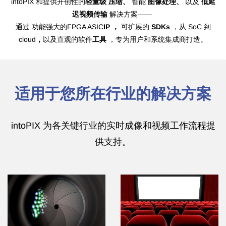
intoPIX 和提供开创性的
轻量级
压缩、
智能
图像处理、
以及
低延
迟视频传输
解决方案——
通过
功能强大的FPGA ASIC
IP ，
可扩展的
SDKs
，从 SoC 到
cloud
，
以及直观的软件
工具
，专为用户和系统集成商打造。
适用于您所在行业的解决方案
intoPIX 为各关键行业的实时成像和视频工作流程提
供支持。