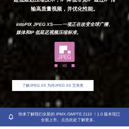
输高质量视频，并优化性能。
通过创新的图像处理和压
intoPIX JPEG XS——一项正在改变全球广播、
缩技术，提升视觉通信能
媒体和IP 低延迟视频压缩标准。
力
了解JPEG XS 为何JPEG XS 艾美奖
快来了解我们全新的 IPMX /SMPTE 2110 ！1.0 版本现已
全面上市。点击此处了解更多。