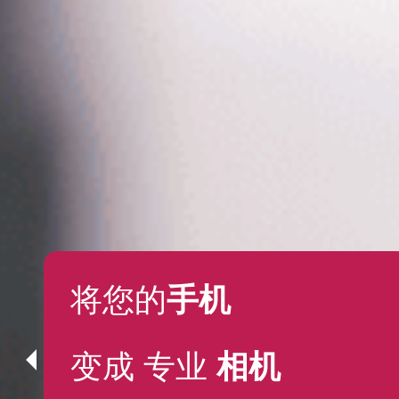
将您的
手机
变成
专业
相机