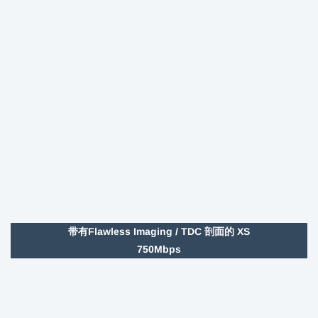
带有Flawless Imaging / TDC 剖面的 XS
750Mbps