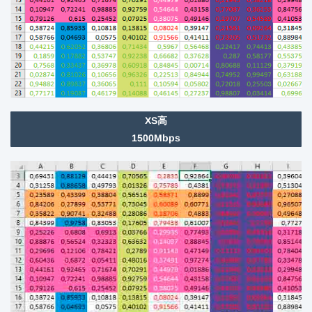
XS高
1500Mbps