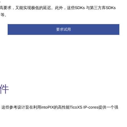
 。
高要求，又能实现极低的延迟。
此外，这些SDKs 与第三方库SDKs
g 等。
要求试用
套件
参考设计旨在利用intoPIX的高性能TicoXS IP-cores提供一个强