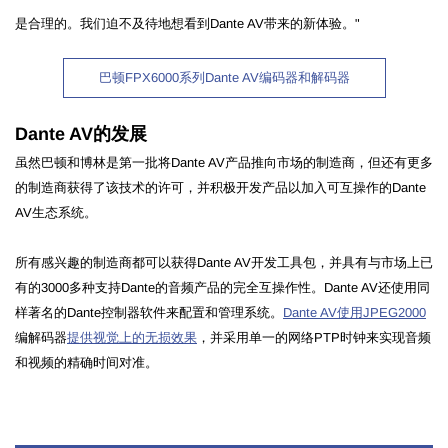
是合理的。我们迫不及待地想看到Dante AV带来的新体验。"
巴顿FPX6000系列Dante AV编码器和解码器
Dante AV的发展
虽然巴顿和博林是第一批将Dante AV产品推向市场的制造商，但还有更多
的制造商获得了该技术的许可，并积极开发产品以加入可互操作的Dante
AV生态系统。
所有感兴趣的制造商都可以获得Dante AV开发工具包，并具有与市场上已
有的3000多种支持Dante的音频产品的完全互操作性。Dante AV还使用同
样著名的Dante控制器软件来配置和管理系统。
Dante AV使用JPEG2000
编解码器
提供视觉上的无损效果
，并采用单一的网络PTP时钟来实现音频
和视频的精确时间对准。