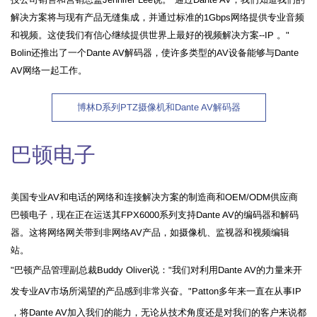
解决方案将与现有产品无缝集成，并通过标准的1Gbps网络提供专业音频
和视频。这使我们有信心继续提供世界上最好的视频解决方案--IP 。"
Bolin还推出了一个Dante AV解码器，使许多类型的AV设备能够与Dante
AV网络一起工作。
博林D系列PTZ摄像机和Dante AV解码器
巴顿电子
美国专业AV和电话的网络和连接解决方案的制造商和OEM/ODM供应商
巴顿电子，现在正在运送其FPX6000系列支持Dante AV的编码器和解码
器。这将网络网关带到非网络AV产品，如摄像机、监视器和视频编辑
站。
"巴顿产品管理副总裁Buddy Oliver说："我们对利用Dante AV的力量来开
发专业AV市场所渴望的产品感到非常兴奋。"Patton多年来一直在从事IP
，将Dante AV加入我们的能力，无论从技术角度还是对我们的客户来说都