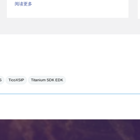
阅读更多
S
TicoXSIP
Titanium SDK EDK