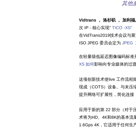
其他多
Vidtrans ， 洛杉矶 ， 加利
次 IP - 核心实现"
TICO -XS"
在VidTrans2019技术会议
ISO JPEG 委员会定为
JPEG
在轻量级低延迟图像编码标准开发
XS 如何
影响向专业媒体的过渡基
这项创新技术使live 工作流程
现成（COTS）设备。与未压
提升网络可扩展性，简化连接
应用于新的第 22 部分（对于压
术将为HD、4K和8K的基本流量
1.6Gps 4K，它适用于任何