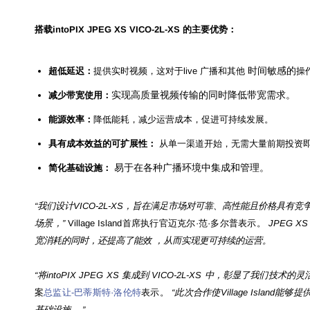
搭载intoPIX JPEG XS VICO-2L-XS 的主要优势：
时间敏感的
超低延迟：
提供实时视频，这对于live 广播和其他
操
实现高质量视频传输的同时降低带宽需求。
减少带宽使用：
能源效率：
降低能耗，减少运营成本，促进可持续发展。
具有成本效益的可扩展性：
从单一渠道开始，无需大量前期投资
易于在各种广播环境中集成和管理。
简化基础设施：
“我们设计VICO-2L-XS，旨在满足市场对可靠、高性能且价格具有
场景，
”
Village Island首席执行官迈克尔·范·多尔普表示。
JPEG 
宽消耗的同时，还提高了能效
，从而实现更可持续的运营
。
“将intoPIX JPEG XS 集成到 VICO-2L-XS 中，彰显了我们技术
案
总监让-巴蒂斯特·洛伦特
表示。
“此次合作使Village Isla
基础设施
。
”